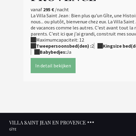
vanaf
295 €
/nacht
La Villa Saint Jean : Bien plus qu'un Gîte, une Hist
nous... ou plutôt, bienvenue chez eux. La Villa Sain
de vacances comme les autres. C'est avant tout la
parents. C'est ici que j'ai grandi, construit mes souve
Maximumcapaciteit: 12
Tweepersoonsbed(den) :
2
Kingsize bed(d
Babybedjes:
Ja
In detail bekijken
VILLA SAINT JEAN EN PROVENCE
GÎTE