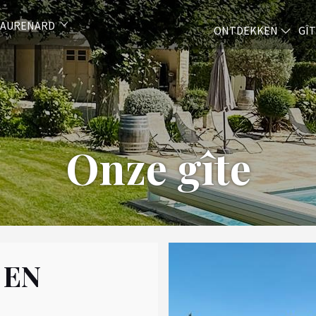
EAURENARD
ONTDEKKEN
GÎ
Onze gîte
 EN