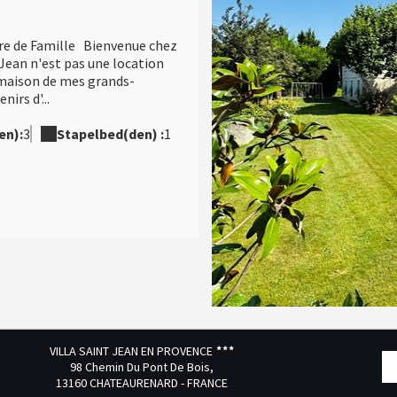
oire de Famille Bienvenue chez
t Jean n'est pas une location
 maison de mes grands-
nirs d'...
en):
3
Stapelbed(den) :
1
VILLA SAINT JEAN EN PROVENCE
98 Chemin Du Pont De Bois,
13160 CHATEAURENARD - FRANCE