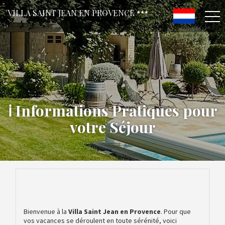
VILLA SAINT JEAN EN PROVENCE
ℹ️ Informations Pratiques pour
votre Séjour
Bienvenue à la
Villa Saint Jean en Provence
. Pour que
vos vacances se déroulent en toute sérénité, voici