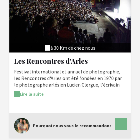
Infos pratiques : ouvert 7j/7j. Possibilité d'achat de
billets groupés pont Saint Bénezet + Palais des
Papes.
à 30 Km de chez nous
Les Rencontres d'Arles
Festival international et annuel de photographie,
les Rencontres d'Arles ont été fondées en 1970 par
le photographe arlésien Lucien Clergue, l'écrivain
Michel Tournier et l'historien Jean-Maurice
Lire la suite
Rouquette. La programmation varie chaque année
et tire sa richesse de la multiplicité des points de
vue d'experts d'horizons différents (une vingtaine
chaque année).
Pourquoi nous vous le recommandons