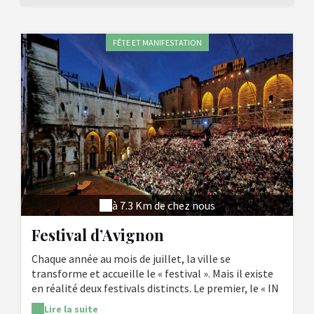
des Papes est ouvert toute l'année et fait partie des
10 monuments les plus visités de France. Infos
pratiques : ouvert 7j/7. Possibilité d'achat de billets
FÊTE ET MANIFESTATION
groupés palais des papes + pont Saint Bénezet.
à 7.3 Km de chez nous
Festival d’Avignon
Chaque année au mois de juillet, la ville se
transforme et accueille le « festival ». Mais il existe
en réalité deux festivals distincts. Le premier, le « IN
», celui créé par Jean Vilar en 1947, est l'un des plus
Lire la suite