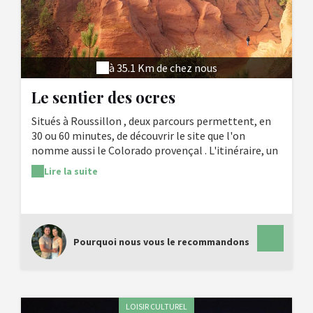
à 35.1 Km de chez nous
Le sentier des ocres
Situés à Roussillon , deux parcours permettent, en
30 ou 60 minutes, de découvrir le site que l'on
nomme aussi le Colorado provençal . L'itinéraire, un
véritable voyage minéral à travers près de 110
Lire la suite
millions d'années est jalonné de pupitres offrant des
explications sur la géologie, la flore, l'histoire et le
massif ocrier du Lubéron.
Pourquoi nous vous le recommandons
LOISIR CULTUREL