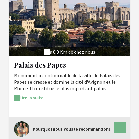
à 8.3 Km de chez nous
Palais des Papes
Monument incontournable de la ville, le Palais des
Papes se dresse et domine la cité d'Avignon et le
Rhône. Il constitue le plus important palais
gothique de l'Occident (équivalent au volume de 4
Lire la suite
cathédrales gothiques réunies). C'est le symbole du
rayonnement de l'église sur l'Occident Chrétien au
XIVème siècle. Édifié à partir de 1335, en moins de 20
ans, il est l'œuvre principalement de deux papes
bâtisseurs, Benoît XII et son successeur Clément VI.
Pourquoi nous vous le recommandons
Visites à thème, en groupe ou en famille, le Palais