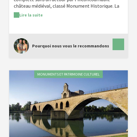
château médiéval, classé Monument Historique. La
forteresse, le donjon, les tours, le colombier
Lire la suite
seigneurial, l'hôpital Quiqueran et les deux
chapelles vous transporteront directement au
temps des seigneurs et des gentilhommes. En
bonus, une vue magique sur la vallée des Alpilles.
Royal !
Pourquoi nous vous le recommandons
MONUMENTS ET PATRIMOINE CULTUREL