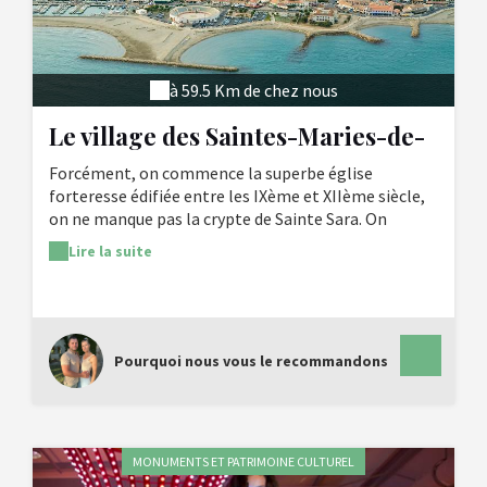
à 59.5 Km de chez nous
Le village des Saintes-Maries-de-
la-Mer
Forcément, on commence la superbe église
forteresse édifiée entre les IXème et XIIème siècle,
on ne manque pas la crypte de Sainte Sara. On
s'arrête à l'ancien hôtel de ville ; tour à tour musée
Lire la suite
(désormais fermé), prétoire de justice et de paix, il
renferme des médaillons de marbre aux armoires de
France et de Navarre. Et bien sûr, on n'oublie pas
d'aller admirer les cabanes de gardians !
Pourquoi nous vous le recommandons
MONUMENTS ET PATRIMOINE CULTUREL